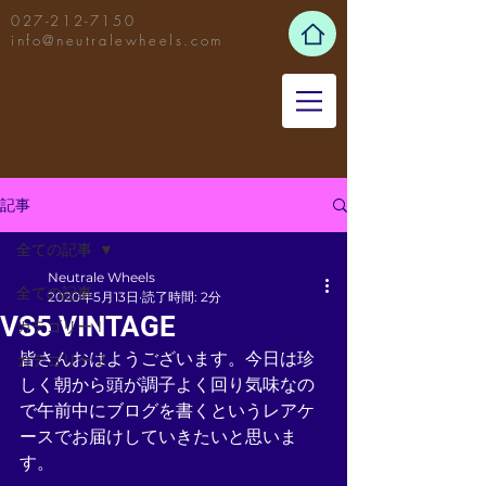
027-212-7150
info@neutralewheels.com
記事
全ての記事
Neutrale Wheels
全ての記事
2020年5月13日
読了時間: 2分
VS5 VINTAGE
カテゴリー 1
皆さんおはようございます。今日は珍
カテゴリー 2
しく朝から頭が調子よく回り気味なの
で午前中にブログを書くというレアケ
ースでお届けしていきたいと思いま
す。