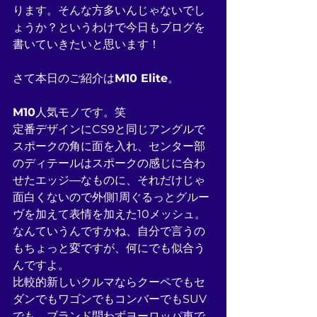
ります。そんな方多いんじゃないでし
ょうか？というわけで今日もブログを
書いていきたいと思います！
さて本日のご紹介は
M10 Elite
。
M10
人気モノです。笑
定番デザインにCS9と同じアングルで
スポークの角に面を入れ、センター部
のディテールはスポークの感じに合わ
せたエッジ―なものに、それだけじゃ
面白くないので外側1周ぐるっとグルー
ヴを加えて表情を加えた10メッシュ。
なんていうんですかね、自分で言うの
もちょっと変ですが、何にでも似合う
んですよ。
比較的新しいクルマならクーペでもセ
ダンでもワゴンでもコンバーでもSUV
でも。ブランド問わずヨーロッパ車で