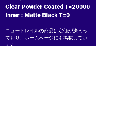
Clear Powder Coated T=20000
Inner : Matte Black T=0
ニュートレイルの商品は定価が決まっ
ており、ホームページにも掲載してい
ます。
https://www.neutralewheels.com/p
rice-list
フィニッシュはデザイン等により変わ
る場合もありますがこちらも掲載して
おります。
https://www.neutralewheels.com/fi
nish-option-lists
お問い合わせは各ニュートレイルディ
ーラ様もしくは行きつけのショップ様