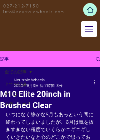
027-212-7150
info@neutralewheels.com
記事
全ての記事
Neutrale Wheels
全ての記事
2020年6月3日
読了時間: 3分
M10 Elite 20inch in
カテゴリー 1
Brushed Clear
カテゴリー 2
いつになく静かな5月もあっという間に
終わってしまいましたが、6月は気を抜
きすぎない程度でいくらかニギニギし
くいきたいなと心のどこかで思ってお