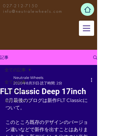
027-212-7150
info@neutralewheels.com
記事
全ての記事
Neutrale Wheels
全ての記事
2020年8月31日
読了時間: 2分
FLT Classic Deep 17inch
カテゴリー 1
8月最後のブログは新作FLT Classicに
カテゴリー 2
ついて。
このところ既存のデザインのバージョ
ン違いなどで新作を出すことはありま