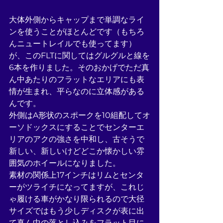
大体外側からキャップまで単調なライ
ンを使うことがほとんどです（もちろ
んニュートレイルでも使ってます）
が、このFLTに関してはグルグルと線を
6本を作りました。そのおかげでただ真
ん中あたりのフラットなエリアにも表
情が生まれ、平らなのに立体感がある
んです。
外側はA形状のスポークを10組配してオ
ーソドックスにすることでセンターエ
リアのアクの強さを中和し、古そうで
新しい、新しいけどどこか懐かしい雰
囲気のホイールになりました。
素材の関係上17インチはリムとセンタ
ーがツライチになってますが、これじ
ゃ履ける車がかなり限られるので大径
サイズではもう少しディスクが表に出
て真ん中の落とし込みをフラット目に