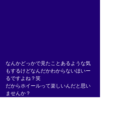
なんかどっかで見たことあるような気
もするけどなんだかわからないほいー
るですよね？笑
だからホイールって楽しいんだと思い
ませんか？
FLT Classic(Flat) 17inch  
T=225000
Deep Concave option T=18000
Center : Chrome Plated 