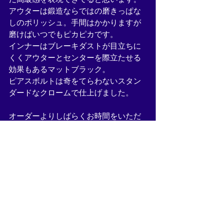
アウターは鍛造ならではの磨きっぱな
しのポリッシュ。手間はかかりますが
磨けばいつでもピカピカです。
インナーはブレーキダストが目立ちに
くくアウターとセンターを際立たせる
効果もあるマットブラック。
ピアスボルトは奇をてらわないスタン
ダードなクロームで仕上げました。
オーダーよりしばらくお時間をいただ
いてしましましたが素敵な1セットがま
た完成いたしました。ありがとうござ
いました！
CS9D Classic RM Deep 
T=260000+15000(Deep Concave)
Brushed Tinted Clear T=18000