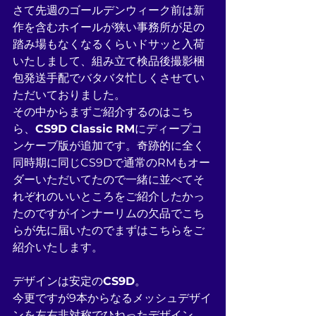
さて先週のゴールデンウィーク前は新
作を含むホイールが狭い事務所が足の
踏み場もなくなるくらいドサッと入荷
いたしまして、組み立て検品後撮影梱
包発送手配でバタバタ忙しくさせてい
ただいておりました。
その中からまずご紹介するのはこち
ら、
CS9D Classic RM
にディープコ
ンケーブ版が追加です。奇跡的に全く
同時期に同じCS9Dで通常のRMもオー
ダーいただいてたので一緒に並べてそ
れぞれのいいところをご紹介したかっ
たのですがインナーリムの欠品でこち
らが先に届いたのでまずはこちらをご
紹介いたします。
デザインは安定の
CS9D
。
今更ですが9本からなるメッシュデザイ
ンを左右非対称でひねったデザイン。