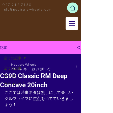
027-212-7150
info@neutralewheels.com
記事
全ての記事
Neutrale Wheels
全ての記事
2020年5月8日
読了時間: 3分
CS9D Classic RM Deep
カテゴリー 1
Concave 20inch
カテゴリー 2
ここでは時事ネタは無しにして楽しい
クルマライフに焦点を当てていきまし
ょう！