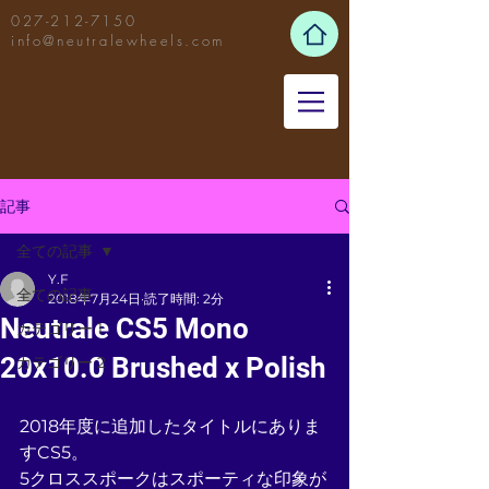
027-212-7150
info@neutralewheels.com
記事
全ての記事
Y.F
全ての記事
2018年7月24日
読了時間: 2分
Neutrale CS5 Mono
カテゴリー 1
20x10.0 Brushed x Polish
カテゴリー 2
2018年度に追加したタイトルにありま
すCS5。
5クロススポークはスポーティな印象が