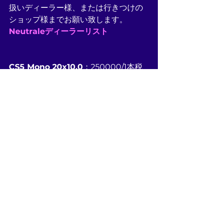
扱いディーラー様、または行きつけの
ショップ様までお願い致します。
Neutraleディーラーリスト
CS5 Mono 20x10.0
：250000/1本税
別
Brushed xPolish option
：25000/1
本税別
すべて表示
最新記事