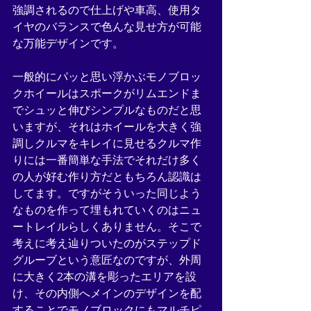
強調されるので仕上げや車高、使用タ
イヤのバランスで色んな見せ方が可能
な万能デザインです。
一般的にパッと思い浮かぶモノブロッ
クホイールはスポークがリムエンドま
でシュッと伸びシンプルなものだと思
いますが、それはホイールを大きく強
調しクルマをキレイに見せるクルマ作
りには一番簡単な手法でそれだけ多く
の人が好む作り方だともちろん認識は
してます。ですがそういった同じよう
なものを作って埋もれていくのはニュ
ートレイルらしくありません。そこで
考えに考え辿りついたのがステップド
グルーブという意匠なのですが、外周
に大きく2本の溝を彫ったエリアを設
け、その内側へメインのデザインを配
することでモノブロックにもマルチピ