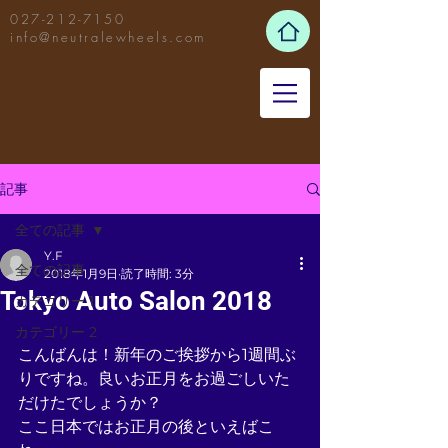
027-212-7150
info@neutralewheels.com
記事
全ての記事
Y.F
全ての記事
2018年1月9日
読了時間: 3分
Tokyo Auto Salon 2018
カテゴリー 1
カテゴリー 2
こんばんは！新年のご挨拶から1週間ぶ
りですね。良いお正月をお過ごしいた
だけたでしょうか？
ここ日本ではお正月の後といえばこ