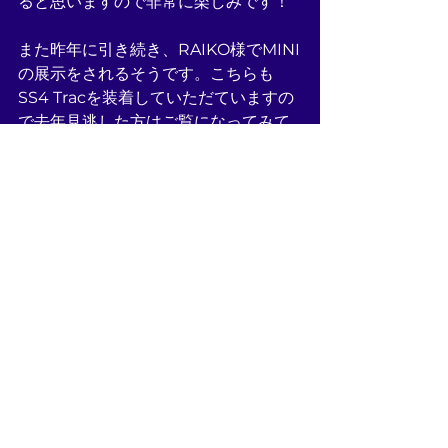
ると思いますので非常に楽しみです！
また昨年に引き続き、RAIKO様でMINI
の展示をされるそうです。こちらも
SS4 Tracを装着していただていますの
で去年見逃した方はご覧になってみて
くださいね！
そんなわけで今週金曜から3日間、千葉
県幕張メッセにて開催の東京オートサ
ロン、ものすごい楽しみですね！私ど