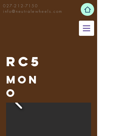
027-212-7150
info@neutralewheels.com
RC5
mon
o