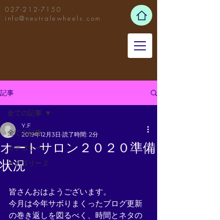
027-212-7150
info@neutralewheels.com
記事
全ての記事
Y.F
全ての記事
2019年12月3日
読了時間: 2分
オートサロン２０２０準備
カテゴリー 1
状況
カテゴリー 2
皆さんおはようございます。
今月は今年サボりまくったブログ更新
の巻き返しを図るべく、時間とネタの