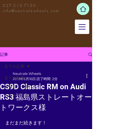
027-212-7150
info@neutralewheels.com
記事
全ての記事
Neutrale Wheels
全ての記事
2019年5月16日
読了時間: 2分
CS9D Classic RM on Audi
カテゴリー 1
RS3 福島県ストレートオー
カテゴリー 2
トワークス様
まだまだ続きます！