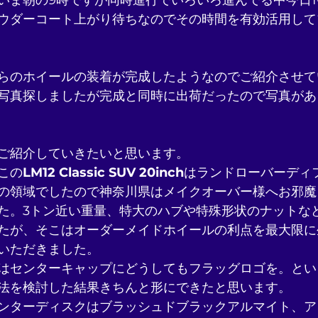
いま朝の9時ですが同時進行でいろいろ進んでる中今日
ウダーコート上がり待ちなのでその時間を有効活用して
らのホイールの装着が完成したようなのでご紹介させて
写真探しましたが完成と同時に出荷だったので写真があ
ご紹介していきたいと思います。
この
LM12 Classic SUV 20inch
はランドローバーディ
の領域でしたので神奈川県はメイクオーバー様へお邪魔
た。3トン近い重量、特大のハブや特殊形状のナットな
たが、そこはオーダーメイドホイールの利点を最大限に
いただきました。
はセンターキャップにどうしてもフラッグロゴを。とい
法を検討した結果きちんと形にできたと思います。
ンターディスクはブラッシュドブラックアルマイト、ア