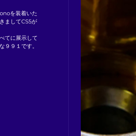
 Monoを装着いた
ましてCS5が
べてに展示して
な９９１です。