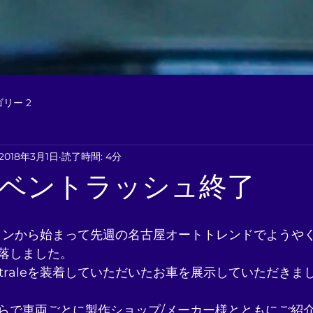
リー 2
2018年3月1日
読了時間: 4分
ベントラッシュ終了
ロンから始まって先週の名古屋オートトレンドでようや
落しました。
traleを装着していただいたお車を展示していただきま
らで車両ごとに製作ショップ/メーカー様とともにご紹