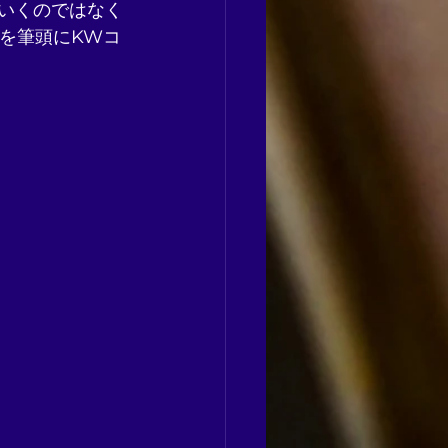
ブにいくのではなく
ストを筆頭にKWコ
。