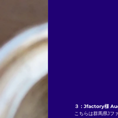
３：Jfactory様 Aud
こちらは群馬県Jファ