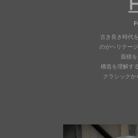
F
古き良き時代
のがヘリテージ
面積を
構造を理解す
​クラシック