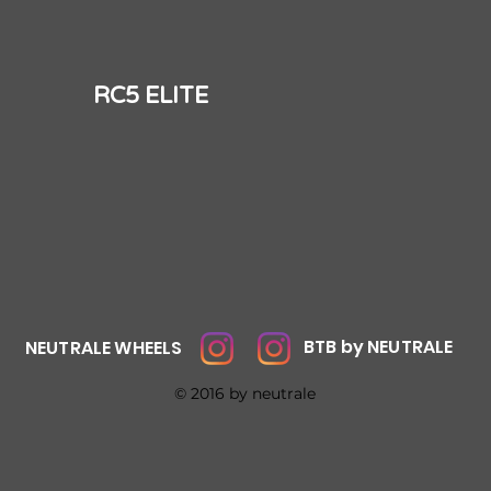
​RC5 ELITE
BTB by NEUTRALE
NEUTRALE WHEELS
© 2016 by neutrale