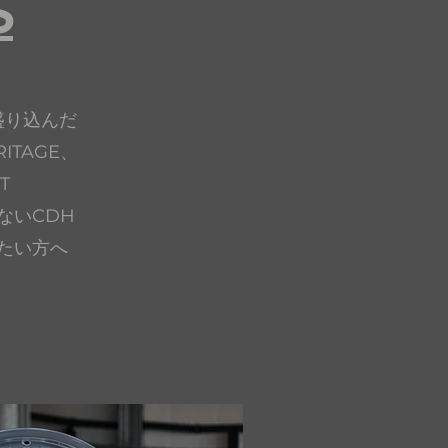
S
盛り込んだ
TAGE、
T
ないCDH
たい方へ