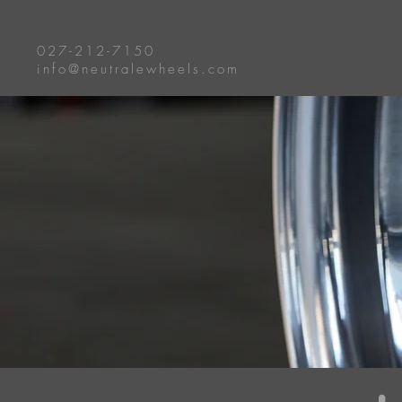
027-212-7150
info@neutralewheels.com