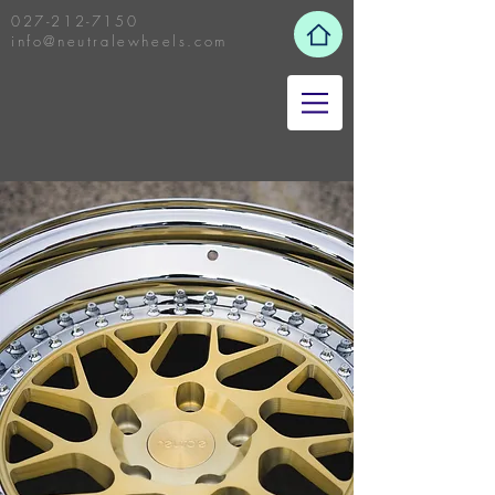
027-212-7150
info@neutralewheels.com