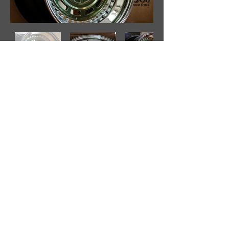
LM12 FLAT RM​