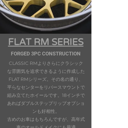
FLAT RM SERIES
FORGED 3PC CONSTRUCTION
CLASSIC RMよりさらにクラシック
な雰囲気を追求できるように作成した
FLAT RMシリーズ。その名の通り、
平らなセンターをリバースマウントで
組み立てたホイールです。18インチで
あればダブルステップリップオプショ
ンも好相性。
古め
のお車はもちろんですが、高年式
車のオールドメイクにも最適