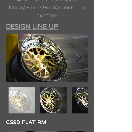
​17inch/18inch/19inch/20inch T＝
243000~
DESIGN LINE UP
CS9D FLAT RM​