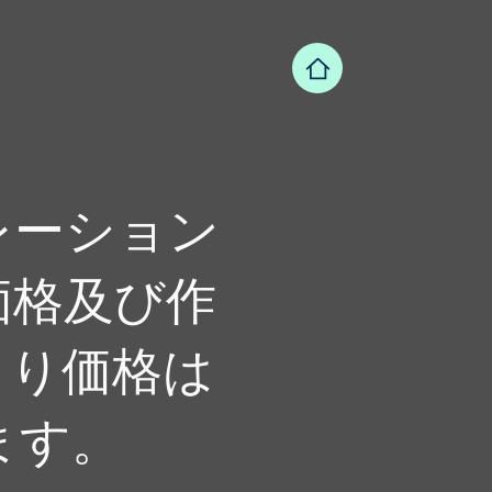
レーション
価格及び作
より価格は
ます。