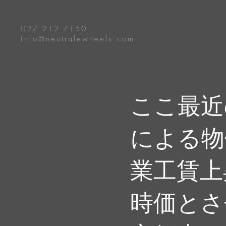
027-212-7150
info@neutralewheels.com
​ここ最
による物
業工賃上
時価とさ