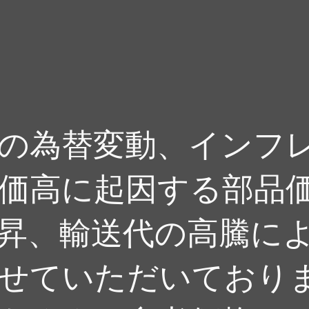
近の為替変動、インフ
価高に起因する部品
昇、輸送代の高騰に
せていただいており